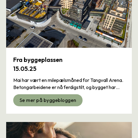
Fra byggeplassen
15.05.25
Mai har vært en milepælsmåned for Tangvall Arena.
Betongarbeidene er nå ferdigstilt, og bygget har
nådd sin fulle høyde. Prosjektet fremstår tydelig i
Se mer på byggebloggen
landskapet, og man får for første gang oppleve
helheten i det som skal bli et nytt, sentralt bolig- og
næringsområde.
I løpet av måneden har tømrerne startet arbeider i
3. etasje, og prosjektet går nå inn i neste fase.