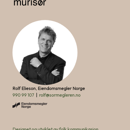
Rolf Elieson, Eiendomsmegler Norge
990 99 107
|
rolf@sormegleren.no
Designet og utviklet av folk kommunikasjon