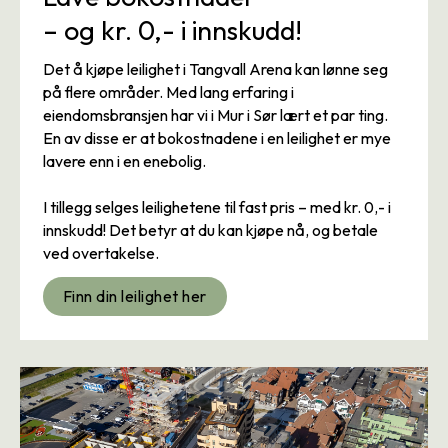
– og kr. 0,- i innskudd!
Det å kjøpe leilighet i Tangvall Arena kan lønne seg
på flere områder. Med lang erfaring i
eiendomsbransjen har vi i Mur i Sør lært et par ting.
En av disse er at bokostnadene i en leilighet er mye
lavere enn i en enebolig.
I tillegg selges leilighetene til fast pris – med kr. 0,- i
innskudd! Det betyr at du kan kjøpe nå, og betale
ved overtakelse.
Finn din leilighet her