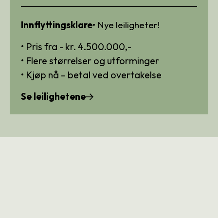
Innflyttingsklare
• Nye leiligheter!
• Pris fra - kr. 4.500.000,-
‍• Flere størrelser og utforminger
• Kjøp nå – betal ved overtakelse
Se leilighetene