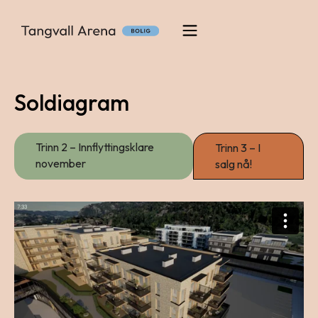
Soldiagram
Trinn 2 – Innflyttingsklare
Trinn 3 – I
november
salg nå!