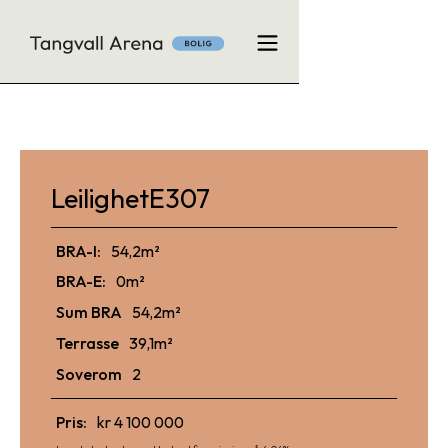
Leilighet
E307
BRA-I:
54,2
m²
BRA-E:
0
m²
Sum BRA
54,2
m²
Terrasse
39,1
m²
Soverom
2
Pris:
kr 4 100 000