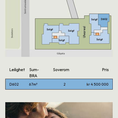
D602
Solgt
Uteareal
Solgt
Solgt
H
H
Solgt
Solgt
Leilighet
Sum-
Soverom
Pris
BRA
D602
67
m²
2
kr 4 500 000